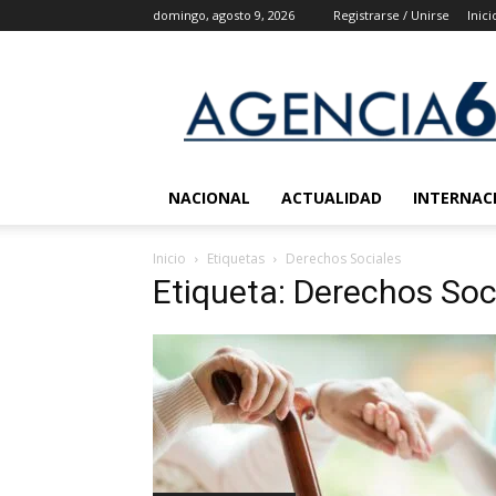
domingo, agosto 9, 2026
Registrarse / Unirse
Inici
Agencia
6
Noticias
NACIONAL
ACTUALIDAD
INTERNAC
Inicio
Etiquetas
Derechos Sociales
Etiqueta: Derechos Soc