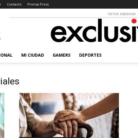
o
Contacto
Prensa Press
TIKTOK AGENCIA6
IONAL
MI CIUDAD
GAMERS
DEPORTES
iales