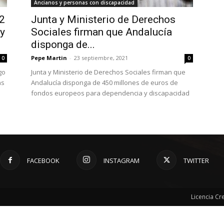
Ancianos y personas con discapacidad
,2
Junta y Ministerio de Derechos
 y
Sociales firman que Andalucía
disponga de...
Pepe Martin
-
23 septiembre, 2021
0
0
go
Junta y Ministerio de Derechos Sociales firman que
ás
Andalucía disponga de 450 millones de euros de
fondos europeos para dependencia y discapacidad
FACEBOOK
INSTAGRAM
TWITTER
Licencia C