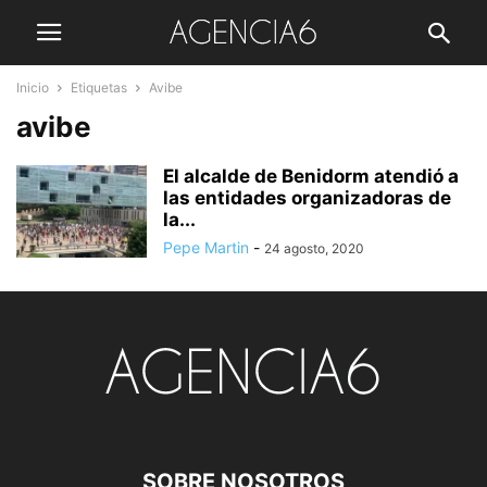
Inicio
Etiquetas
Avibe
avibe
El alcalde de Benidorm atendió a
las entidades organizadoras de
la...
Pepe Martin
-
24 agosto, 2020
SOBRE NOSOTROS