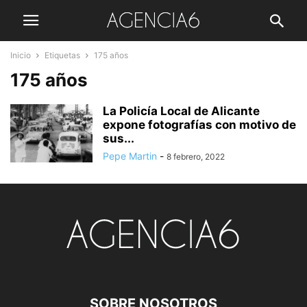
Inicio
Etiquetas
175 años
175 años
La Policía Local de Alicante
expone fotografías con motivo de
sus...
Pepe Martin
-
8 febrero, 2022
SOBRE NOSOTROS