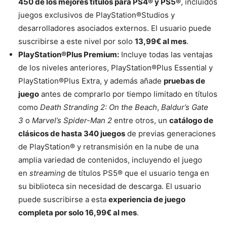
450 de los mejores títulos para PS4® y PS5®
, incluidos
juegos exclusivos de PlayStation®Studios y
desarrolladores asociados externos. El usuario puede
suscribirse a este nivel por solo
13,99€ al mes
.
PlayStation®Plus Premium:
Incluye todas las ventajas
de los niveles anteriores, PlayStation®Plus Essential y
PlayStation®Plus Extra, y además añade
pruebas de
juego
antes de comprarlo por tiempo limitado en títulos
como
Death Stranding 2: On the Beach
,
Baldur’s Gate
3
o
Marvel’s Spider-Man 2
entre otros, un
catálogo de
clásicos de hasta 340 juegos
de previas generaciones
de PlayStation® y retransmisión en la nube de una
amplia variedad de contenidos, incluyendo el juego
en
streaming
de títulos PS5® que el usuario tenga en
su biblioteca sin necesidad de descarga. El usuario
puede suscribirse a esta
experiencia de juego
completa por solo 16,99€ al mes
.