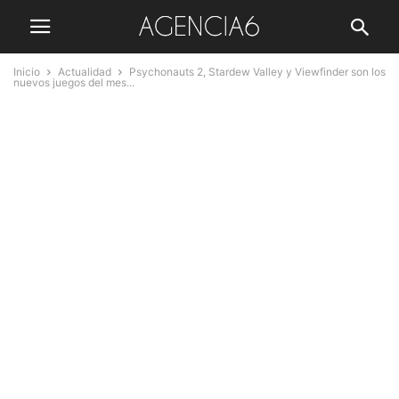
Inicio
Actualidad
Psychonauts 2, Stardew Valley y Viewfinder son los
nuevos juegos del mes...