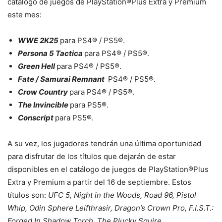
catálogo de juegos de PlayStation®Plus Extra y Premium
este mes:
WWE 2K25
para PS4® / PS5®.
Persona 5 Tactica
para PS4® / PS5®.
Green Hell
para PS4® / PS5®.
Fate / Samurai Remnant
PS4® / PS5®.
Crow Country
para PS4® / PS5®.
The Invincible
para PS5®.
Conscript
para PS5®.
A su vez, los jugadores tendrán una última oportunidad
para disfrutar de los títulos que dejarán de estar
disponibles en el catálogo de juegos de PlayStation®Plus
Extra y Premium a partir del 16 de septiembre. Estos
títulos son:
UFC 5, Night in the Woods, Road 96, Pistol
Whip, Odin Sphere Leifthrasir, Dragon’s Crown Pro, F.I.S.T.:
Forged In Shadow Torch, The Plucky Squire
.