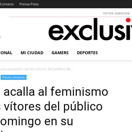
Contacto
Prensa Press
TIKTOK AGENCIA6
IONAL
MI CIUDAD
GAMERS
DEPORTES
mo acusador con los vítores del público de...
Prensa Amarilla
acalla al feminismo
 vítores del público
domingo en su