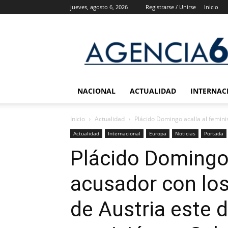
jueves, agosto 6, 2026
Registrarse / Unirse
Inicio
Agencia
6
Noticias
NACIONAL
ACTUALIDAD
INTERNAC
Inicio
Actualidad
Plácido Domingo acalla al feminis
Actualidad
Internacional
Europa
Noticias
Portada
Plácido Domingo 
acusador con los
de Austria este 