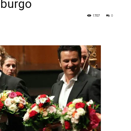
zburgo
1707
0