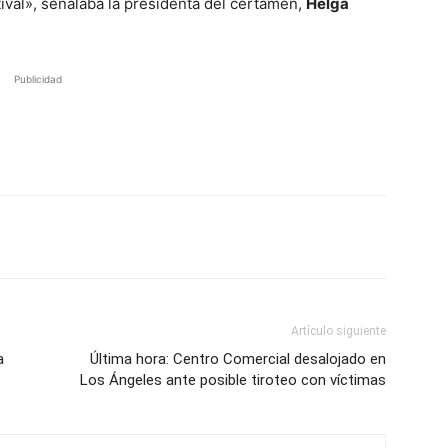
ival», señalaba la presidenta del certamen,
Helga
Publicidad
Artículo siguiente
a
Última hora: Centro Comercial desalojado en
Los Ángeles ante posible tiroteo con víctimas