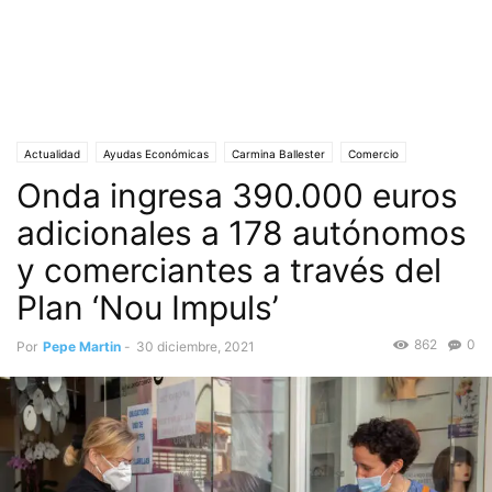
Actualidad
Ayudas Económicas
Carmina Ballester
Comercio
Onda ingresa 390.000 euros
Efectos económicos de la pandemia
Onda (Castellón)
Portada
Pymes y Autónomos
adicionales a 178 autónomos
y comerciantes a través del
Plan ‘Nou Impuls’
862
0
Por
Pepe Martin
-
30 diciembre, 2021