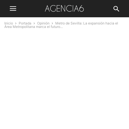
Inicio
Portada
Opinión
Metro de Sevilla: La expansión hacia el
Área Metropolitana marca el futuro...