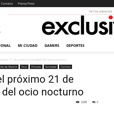
Contacto
Prensa Press
TIKTOK AGENCIA6
IONAL
MI CIUDAD
GAMERS
DEPORTES
ximo 21 de junio la actividad del ocio nocturno
che de Madrid
Ocio
Portada
Sociedad
Turismo
l próximo 21 de
d del ocio nocturno
1235
0