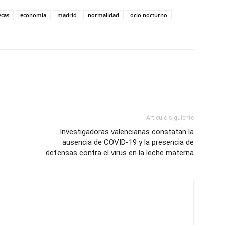
ecas
economía
madrid
normalidad
ocio nocturno
Artículo siguiente
Investigadoras valencianas constatan la
ausencia de COVID-19 y la presencia de
defensas contra el virus en la leche materna