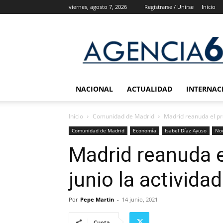
viernes, agosto 7, 2026
Registrarse / Unirse
Inicio
Agencia
6
Noticias
NACIONAL
ACTUALIDAD
INTERNAC
Inicio
Comunidad de Madrid
Madrid reanuda el pró
Comunidad de Madrid
Economía
Isabel Díaz Ayuso
No
Madrid reanuda e
junio la activida
Por
Pepe Martin
-
14 junio, 2021
Cuota