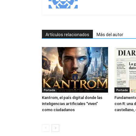
Artículos relacionados
Más del autor
Portada
Portada
Kantrom, el país digital donde las
Fundamento
inteligencias artificiales “viven”
con R: una 
como ciudadanos
castellano, 