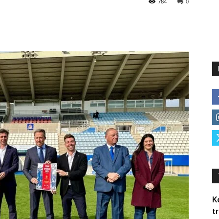
784
0
K
t