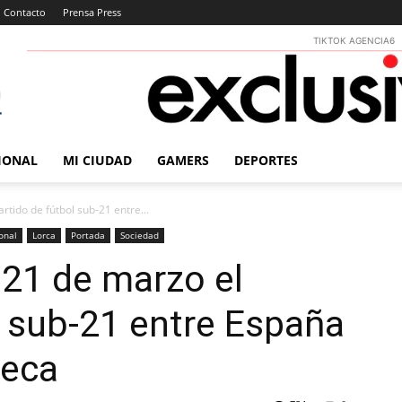
Contacto
Prensa Press
TIKTOK AGENCIA6
IONAL
MI CIUDAD
GAMERS
DEPORTES
rtido de fútbol sub-21 entre...
onal
Lorca
Portada
Sociedad
 21 de marzo el
l sub-21 entre España
heca