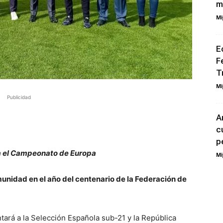
m
Mi
E
F
T
Mi
Publicidad
A
c
p
ra el Campeonato de Europa
Mi
munidad en el año del centenario de la Federación de
ntará a la Selección Española sub-21 y la República