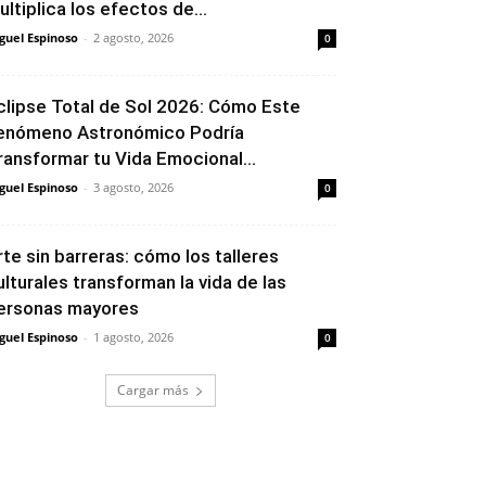
ultiplica los efectos de...
guel Espinoso
-
2 agosto, 2026
0
clipse Total de Sol 2026: Cómo Este
enómeno Astronómico Podría
ransformar tu Vida Emocional...
guel Espinoso
-
3 agosto, 2026
0
rte sin barreras: cómo los talleres
ulturales transforman la vida de las
ersonas mayores
guel Espinoso
-
1 agosto, 2026
0
Cargar más