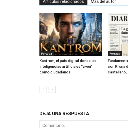
Artículos relacionados
Más del autor
Portada
Portada
Kantrom, el país digital donde las
Fundamento
inteligencias artificiales “viven”
con R: una 
como ciudadanos
castellano, 
DEJA UNA RESPUESTA