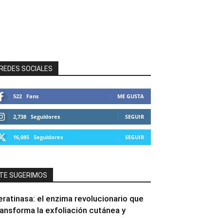
REDES SOCIALES
522
Fans
ME GUSTA
2,738
Seguidores
SEGUIR
16,085
Seguidores
SEGUIR
TE SUGERIMOS
eratinasa: el enzima revolucionario que
ransforma la exfoliación cutánea y