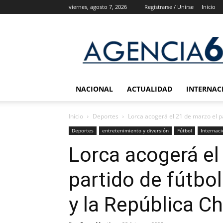
viernes, agosto 7, 2026
Registrarse / Unirse
Inicio
Agencia
6
Noticias
NACIONAL
ACTUALIDAD
INTERNAC
Inicio
Deportes
Lorca acogerá el 21 de marzo el pa
Deportes
entretenimiento y diversión
Fútbol
Internaci
Lorca acogerá el
partido de fútbo
y la República C