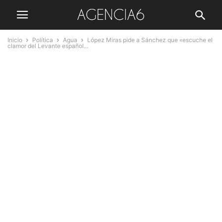
Inicio
Política
Agua
López Miras pide a Sánchez que «escuche el
clamor del Levante español...