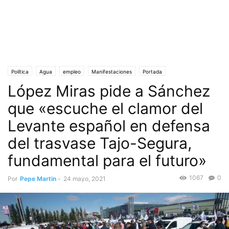
Política
Agua
empleo
Manifestaciones
Portada
López Miras pide a Sánchez
Sector Agroalimentario
Sociedad
Trasvase Tajo-Segura
Turismo
que «escuche el clamor del
Levante español en defensa
del trasvase Tajo-Segura,
fundamental para el futuro»
1067
0
Por
Pepe Martin
-
24 mayo, 2021