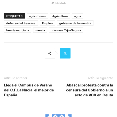
-Publicidad-
ETIQUETAS
agricultores
Agricultura
agua
defensa del trasvase
Empleo
gobierno de la mentira
huerta murciana
murcia
trasvase Tajo-Segura
Artículo anterior
Artículo siguiente
Llega el Campus de Verano
Abascal protesta contra la
del C.F.La Nucía, el mejor de
censura del Gobierno a un
España
acto de VOX en Ceuta