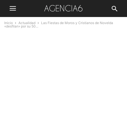
Inicio
Actualidad
Las Fiestas de Moros y Cristianos de Novelda
«desfilan» por su 50...