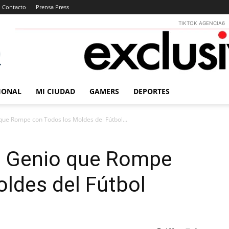
Contacto
Prensa Press
TIKTOK AGENCIA6
IONAL
MI CIUDAD
GAMERS
DEPORTES
que Rompe con Todos los Moldes del Fútbol...
l Genio que Rompe
ldes del Fútbol