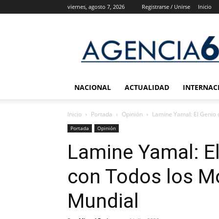
viernes, agosto 7, 2026
Registrarse / Unirse
Inicio
Agencia
6
Noticias
NACIONAL
ACTUALIDAD
INTERNAC
Inicio
Portada
Opinión
Lamine Yamal: El Genio 
Portada
Opinión
Lamine Yamal: E
con Todos los Mo
Mundial