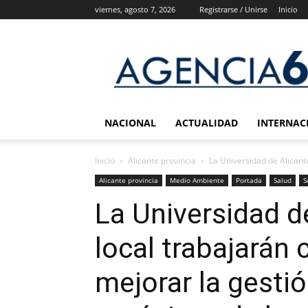
viernes, agosto 7, 2026
Registrarse / Unirse
Inicio
Agencia
6
Noticias
NACIONAL
ACTUALIDAD
INTERNAC
Inicio
Alicante provincia
La Universidad de Alicant
Alicante provincia
Medio Ambiente
Portada
Salud
S
La Universidad d
local trabajarán
mejorar la gesti