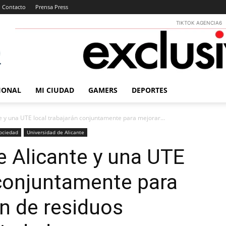
Contacto
Prensa Press
TIKTOK AGENCIA6
IONAL
MI CIUDAD
GAMERS
DEPORTES
e y una UTE local trabajarán conjuntamente para mejorar...
ociedad
Universidad de Alicante
e Alicante y una UTE
 conjuntamente para
ón de residuos