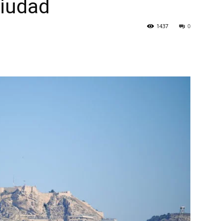
ciudad
1437
0