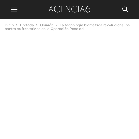
Inicio
Portada
Opinión
La tecnología biométrica revoluciona los
controles fronterizos en la Operación Paso del...