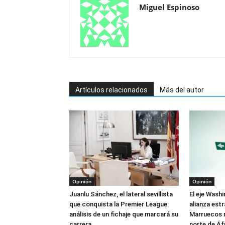
Miguel Espinoso
Artículos relacionados
Más del autor
Opinión
Opinión
Juanlu Sánchez, el lateral sevillista
El eje Wash
que conquista la Premier League:
alianza est
análisis de un fichaje que marcará su
Marruecos re
carrera
norte de Áf