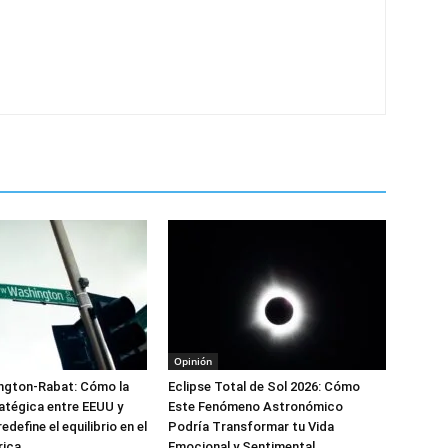
Opinión
ington-Rabat: Cómo la
Eclipse Total de Sol 2026: Cómo
ratégica entre EEUU y
Este Fenómeno Astronómico
define el equilibrio en el
Podría Transformar tu Vida
rica
Emocional y Sentimental