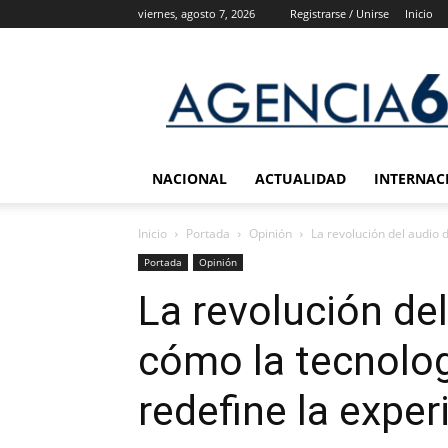
viernes, agosto 7, 2026
Registrarse / Unirse
Inicio
Agencia
6
Noticias
NACIONAL
ACTUALIDAD
INTERNAC
Inicio
Portada
Opinión
La revolución del audio d
Portada
Opinión
La revolución de
cómo la tecnolog
redefine la expe