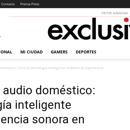
Contacto
Prensa Press
TIKTOK AGENCIA6
IONAL
MI CIUDAD
GAMERS
DEPORTES
oméstico: cómo la tecnología inteligente redefine la experiencia...
l audio doméstico:
ía inteligente
riencia sonora en