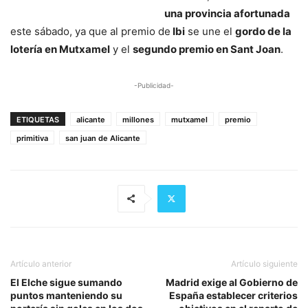
una provincia afortunada
este sábado, ya que al premio de
Ibi
se une el
gordo de la
lotería en Mutxamel
y el
segundo premio en Sant Joan
.
-Publicidad-
ETIQUETAS
alicante
millones
mutxamel
premio
primitiva
san juan de Alicante
Artículo anterior
Artículo siguiente
El Elche sigue sumando
Madrid exige al Gobierno de
puntos manteniendo su
España establecer criterios