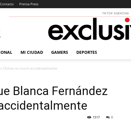
Contacto
Prensa Press
TIKTOK AGENCIA6
IONAL
MI CIUDAD
GAMERS
DEPORTES
dez Ochoa no murió accidentalmente
que Blanca Fernández
accidentalmente
1517
0