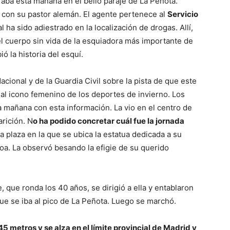
traba esta mañana en el bello paraje de La Peñota.
 con su pastor alemán. El agente pertenece al
Servicio
al ha sido adiestrado en la localización de drogas. Allí,
el cuerpo sin vida de la esquiadora más importante de
ió la historia del esquí.
acional y de la Guardia Civil sobre la pista de que este
r al icono femenino de los deportes de invierno. Los
mañana con esta información. La vio en el centro de
rición. N
o ha podido concretar cuál fue la jornada
a plaza en la que se ubica la estatua dedicada a su
a. La observó besando la efigie de su querido
 que ronda los 40 años, se dirigió a ella y entablaron
que se iba al pico de La Peñota. Luego se marchó.
45 metros y se alza en el límite provincial de Madrid y