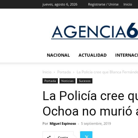
jueves, agosto 6, 2026
Registrarse / Unirse
Inicio
Agencia
6
Noticias
NACIONAL
ACTUALIDAD
INTERNAC
Inicio
Portada
La Policía cree que Blanca Fernán
Portada
Noticias
Sucesos
La Policía cree 
Ochoa no murió 
Por
Miguel Espinoso
-
5 septiembre, 2019
Cuota