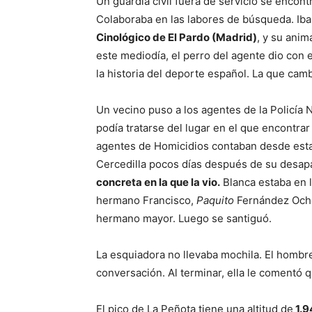
Un guardia civil fuera de servicio se encon
Colaboraba en las labores de búsqueda. Iba
Cinológico de El Pardo (Madrid)
, y su anim
este mediodía, el perro del agente dio con 
la historia del deporte español. La que camb
Un vecino puso a los agentes de la Policía N
podía tratarse del lugar en el que encontra
agentes de Homicidios contaban desde esta 
Cercedilla pocos días después de su desapa
concreta en la que la vio.
Blanca estaba en l
hermano Francisco,
Paquito
Fernández Ocho
hermano mayor. Luego se santiguó.
La esquiadora no llevaba mochila. El hombre,
conversación. Al terminar, ella le comentó 
El pico de La Peñota tiene una altitud de
1.9