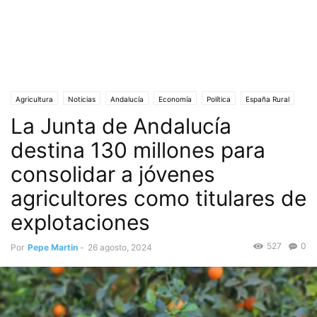
Agricultura
Noticias
Andalucía
Economía
Política
España Rural
La Junta de Andalucía
Ganadería
Junta de Andalucía
Juventud
Portada
Sociedad
destina 130 millones para
consolidar a jóvenes
agricultores como titulares de
explotaciones
527
0
Por
Pepe Martin
-
26 agosto, 2024