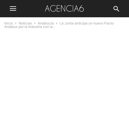
Inicio
Noticias
Andalucía
La Junta anticipa un nuevo Pacto
Andaluz por la Industria con la...