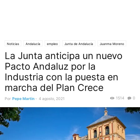
Noticias
Andalucía
empleo
Junta de Andalucía
Juanma Moreno
La Junta anticipa un nuevo
Pacto Andaluz por la Industria
Plan Crece
Portada
Riqueza económica
Sociedad
Pacto Andaluz por la
Industria con la puesta en
marcha del Plan Crece
1514
0
Por
Pepe Martin
-
4 agosto, 2021