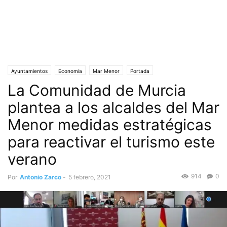
Ayuntamientos
Economía
Mar Menor
Portada
La Comunidad de Murcia
Promoción turismo regional
Sociedad
Turismo
Verano
plantea a los alcaldes del Mar
Menor medidas estratégicas
para reactivar el turismo este
verano
914
0
Por
Antonio Zarco
-
5 febrero, 2021