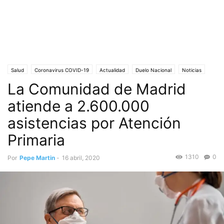
Salud
Coronavirus COVID-19
Actualidad
Duelo Nacional
Noticias
La Comunidad de Madrid
Madrid
Medicina
Portada
Solidaridad
atiende a 2.600.000
asistencias por Atención
Primaria
1310
0
Por
Pepe Martin
-
16 abril, 2020