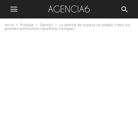
Inicio
Portada
Opinión
La brecha de riqueza se amplía: cómo los
grandes patrimonios españoles navegan...