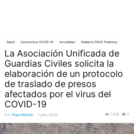
Salud
Coronavirus COVID-19
Actualidad
Gobierno PSOE-Podemos
La Asociación Unificada de
Guardia Civil
Portada
Prisiones
Sociedad
Guardias Civiles solicita la
elaboración de un protocolo
de traslado de presos
afectados por el virus del
COVID-19
1358
0
Por
Pepe Martin
-
7 julio, 2020