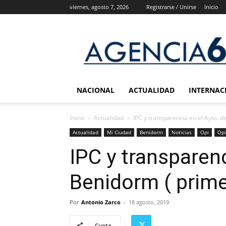
viernes, agosto 7, 2026
Registrarse / Unirse
Inicio
Agencia
6
Noticias
NACIONAL
ACTUALIDAD
INTERNAC
Inicio
Actualidad
IPC y transparencia en el Ayto. 
Actualidad
Mi Ciudad
Benidorm
Noticias
Opi
Opi
IPC y transparenc
Benidorm ( prime
Por
Antonio Zarco
-
18 agosto, 2019
Cuota