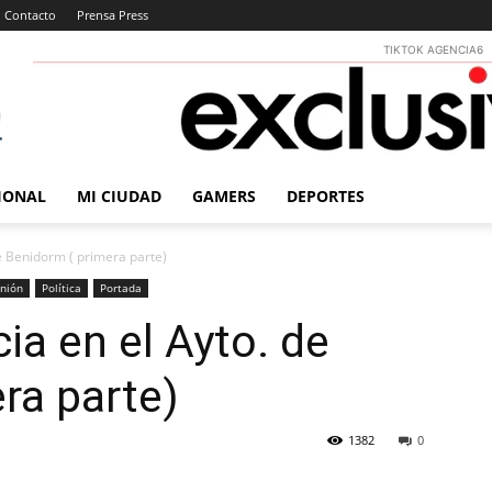
Contacto
Prensa Press
TIKTOK AGENCIA6
IONAL
MI CIUDAD
GAMERS
DEPORTES
de Benidorm ( primera parte)
nión
Política
Portada
ia en el Ayto. de
ra parte)
1382
0