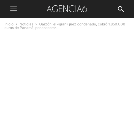
Inicio
Noticias
Garzón, el «gran» juez condenado, cobró 1.850.000
euros de Panamá, por asesorar...