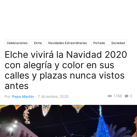
Celebraciones
Elche
Navidades Extraordinarias
Portada
Sociedad
Elche vivirá la Navidad 2020
Tradiciones
con alegría y color en sus
calles y plazas nunca vistos
antes
1788
0
Por
Pepe Martin
-
7 diciembre, 2020