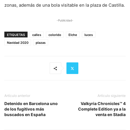
zonas, además de una bola visitable en la plaza de Castilla.
-Publicidad-
ETIQUETAS
calles
colorido
Elche
luces
Navidad 2020
plazas
Artículo anterior
Artículo siguiente
Detenido en Barcelona uno
Valkyria Chronicles™ 4
de los fugitivos más
Complete Edition ya a la
buscados en España
venta en Stadia