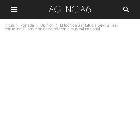
Inicio
Portada
Opinión
El Icónica Santalucía Sevilla Fest
consolida su posición como referente musical nacional