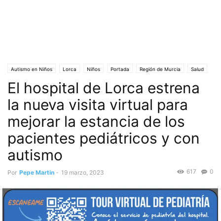
Autismo en Niños
Lorca
Niños
Portada
Región de Murcia
Salud
El hospital de Lorca estrena
Sociedad
la nueva visita virtual para
mejorar la estancia de los
pacientes pediátricos y con
autismo
617
0
Por
Pepe Martin
-
19 marzo, 2023