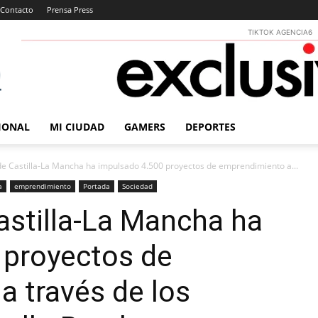
Contacto
Prensa Press
TIKTOK AGENCIA6
IONAL
MI CIUDAD
GAMERS
DEPORTES
de Castilla-La Mancha ha impulsado 4.500 proyectos de emprendimiento a...
a
emprendimiento
Portada
Sociedad
astilla-La Mancha ha
 proyectos de
 través de los