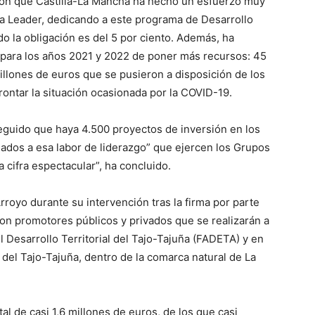
ón que Castilla-La Mancha ha hecho un esfuerzo muy
a Leader, dedicando a este programa de Desarrollo
do la obligación es del 5 por ciento. Además, ha
para los años 2021 y 2022 de poner más recursos: 45
illones de euros que se pusieron a disposición de los
rontar la situación ocasionada por la COVID-19.
eguido que haya 4.500 proyectos de inversión en los
lados a esa labor de liderazgo” que ejercen los Grupos
 cifra espectacular”, ha concluido.
royo durante su intervención tras la firma por parte
n promotores públicos y privados que se realizarán a
l Desarrollo Territorial del Tajo-Tajuña (FADETA) y en
 del Tajo-Tajuña, dentro de la comarca natural de La
l de casi 1,6 millones de euros, de los que casi