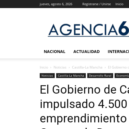
jueves, agosto 6, 2026
Registrarse / Unirse
Inicio
Agencia
6
Noticias
NACIONAL
ACTUALIDAD
INTERNAC
Inicio
Noticias
Castilla-La Mancha
El Gobierno 
Noticias
Castilla-La Mancha
Desarrollo Rural
Economí
El Gobierno de C
impulsado 4.500
emprendimiento a