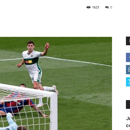
1623
0
J
c