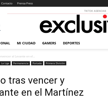
Contacto
Prensa Press
TIKTOK AGENCIA6
IONAL
MI CIUDAD
GAMERS
DEPORTES
onvencer al Levante en el...
La Liga
Permanencia
Portada
Primera División
vo tras vencer y
ante en el Martínez