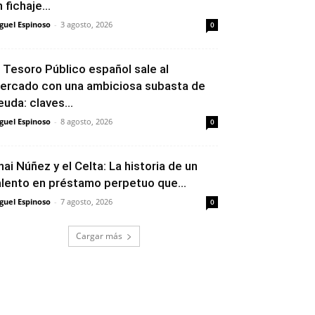
 fichaje...
guel Espinoso
-
3 agosto, 2026
0
l Tesoro Público español sale al
ercado con una ambiciosa subasta de
euda: claves...
guel Espinoso
-
8 agosto, 2026
0
nai Núñez y el Celta: La historia de un
alento en préstamo perpetuo que...
guel Espinoso
-
7 agosto, 2026
0
Cargar más