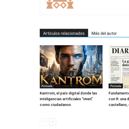
Artículos relacionados
Más del autor
Portada
Portada
Kantrom, el país digital donde las
Fundamento
inteligencias artificiales “viven”
con R: una 
como ciudadanos
castellano, 