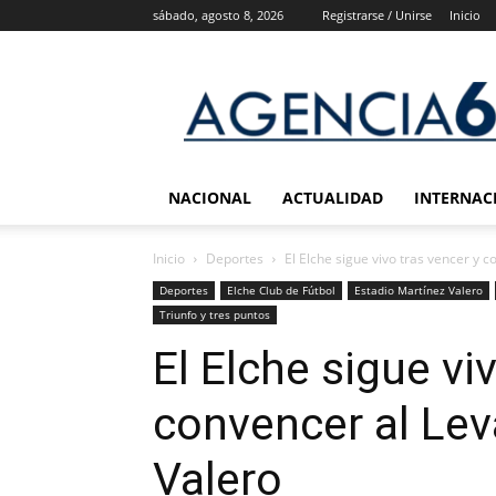
sábado, agosto 8, 2026
Registrarse / Unirse
Inicio
Agencia
6
Noticias
NACIONAL
ACTUALIDAD
INTERNAC
Inicio
Deportes
El Elche sigue vivo tras vencer y c
Deportes
Elche Club de Fútbol
Estadio Martínez Valero
Triunfo y tres puntos
El Elche sigue vi
convencer al Lev
Valero