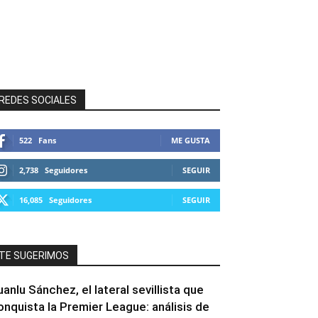
REDES SOCIALES
522
Fans
ME GUSTA
2,738
Seguidores
SEGUIR
16,085
Seguidores
SEGUIR
TE SUGERIMOS
uanlu Sánchez, el lateral sevillista que
onquista la Premier League: análisis de