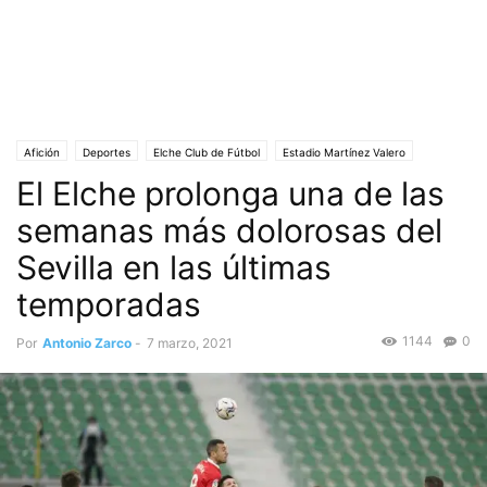
Afición
Deportes
Elche Club de Fútbol
Estadio Martínez Valero
El Elche prolonga una de las
Ilusión
La Liga
Portada
Sevilla
semanas más dolorosas del
Sevilla en las últimas
temporadas
1144
0
Por
Antonio Zarco
-
7 marzo, 2021