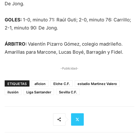
De Jong.
GOLES:
1-0, minuto 71: Raúl Guti; 2-0, minuto 76: Carrillo;
2-1, minuto 90: De Jong.
ÁRBITRO:
Valentín Pizarro Gómez, colegio madrileño.
Amarillas para Marcone, Lucas Boyé, Barragán y Fidel.
-Publicidad-
ETIQUETAS
aficion
Elche C.F.
estadio Martinez Valero
ilusión
Liga Santander
Sevilla C.F.