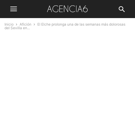
Inicio
Afición
El Elche prolonga una de las semanas más dolorosas
del Sevilla en...