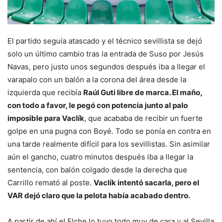
El partido seguía atascado y el técnico sevillista se dejó
solo un último cambio tras la entrada de Suso por Jesús
Navas, pero justo unos segundos después iba a llegar el
varapalo con un balón a la corona del área desde la
izquierda que recibía
Raúl Guti libre de marca. El maño,
con todo a favor, le pegó con potencia junto al palo
imposible para Vaclík
, que acababa de recibir un fuerte
golpe en una pugna con Boyé. Todo se ponía en contra en
una tarde realmente difícil para los sevillistas. Sin asimilar
aún el gancho, cuatro minutos después iba a llegar la
sentencia, con balón colgado desde la derecha que
Carrillo remató al poste.
Vaclík intentó sacarla, pero el
VAR dejó claro que la pelota había acabado dentro.
A partir de ahí el Elche lo tuvo todo muy de cara y al Sevilla