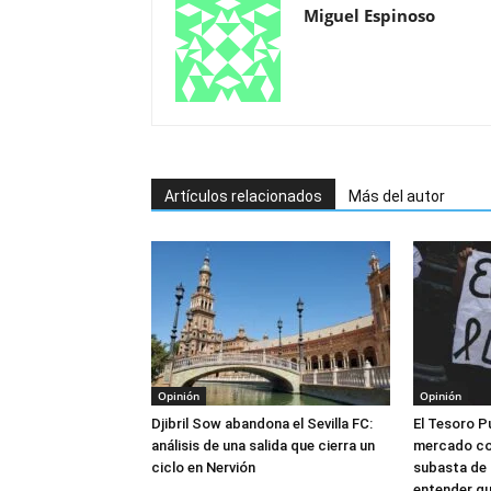
Miguel Espinoso
Artículos relacionados
Más del autor
Opinión
Opinión
Djibril Sow abandona el Sevilla FC:
El Tesoro Pú
análisis de una salida que cierra un
mercado co
ciclo en Nervión
subasta de 
entender qu