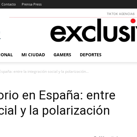
Contacto
Prensa Press
TIKTOK AGENCIA6
IONAL
MI CIUDAD
GAMERS
DEPORTES
spaña: entre la integración social y la polarización...
orio en España: entre
ial y la polarización