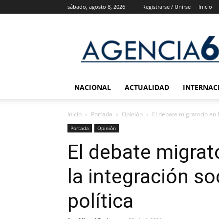
sábado, agosto 8, 2026
Registrarse / Unirse
Inicio
Agencia
6
Noticias
NACIONAL
ACTUALIDAD
INTERNAC
Inicio
Portada
Opinión
El debate migratorio en E
Portada
Opinión
El debate migrat
la integración soc
política