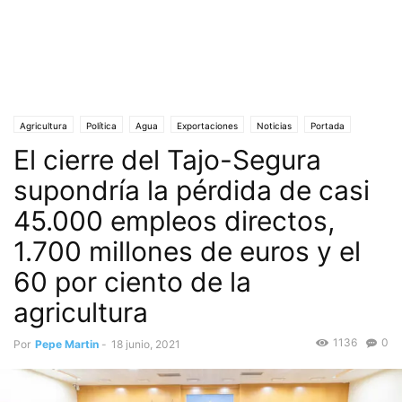
Agricultura
Política
Agua
Exportaciones
Noticias
Portada
El cierre del Tajo-Segura
Región de Murcia
Sector Agroalimentario
Trasvase Tajo-Segura
Turismo
supondría la pérdida de casi
45.000 empleos directos,
1.700 millones de euros y el
60 por ciento de la
agricultura
1136
0
Por
Pepe Martin
-
18 junio, 2021