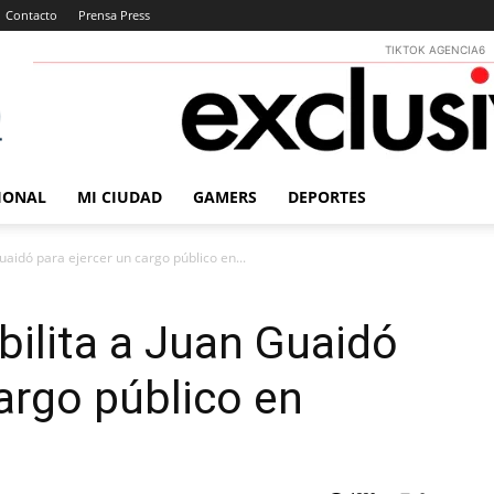
Contacto
Prensa Press
TIKTOK AGENCIA6
IONAL
MI CIUDAD
GAMERS
DEPORTES
uaidó para ejercer un cargo público en...
bilita a Juan Guaidó
cargo público en