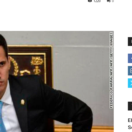
1220
0
E
S