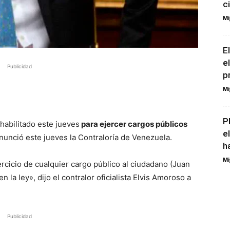
c
Mi
E
e
Publicidad
pr
Mi
P
habilitado este jueves
para ejercer cargos públicos
e
nunció este jueves la Contraloría de Venezuela.
h
Mi
jercicio de cualquier cargo público al ciudadano (Juan
la ley», dijo el contralor oficialista Elvis Amoroso a
Publicidad