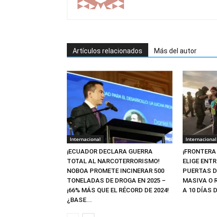
Artículos relacionados
Más del autor
Internacional
Internacional
¡ECUADOR DECLARA GUERRA
¡FRONTERA
TOTAL AL NARCOTERRORISMO!
ELIGE ENT
NOBOA PROMETE INCINERAR 500
PUERTAS D
TONELADAS DE DROGA EN 2025 –
MASIVA O 
¡66% MÁS QUE EL RÉCORD DE 2024!
A 10 DÍAS D
¿BASE...