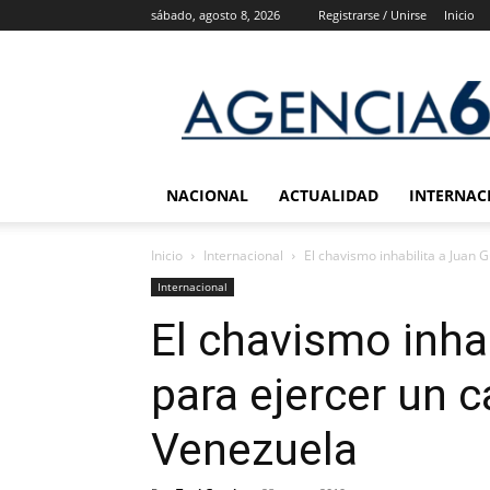
sábado, agosto 8, 2026
Registrarse / Unirse
Inicio
Agencia
6
Noticias
NACIONAL
ACTUALIDAD
INTERNAC
Inicio
Internacional
El chavismo inhabilita a Juan G
Internacional
El chavismo inha
para ejercer un 
Venezuela