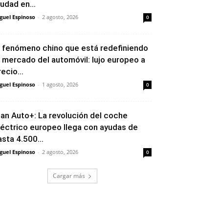
iudad en...
guel Espinoso
-
2 agosto, 2026
0
l fenómeno chino que está redefiniendo
l mercado del automóvil: lujo europeo a
ecio...
guel Espinoso
-
1 agosto, 2026
0
lan Auto+: La revolución del coche
léctrico europeo llega con ayudas de
asta 4.500...
guel Espinoso
-
2 agosto, 2026
0
Cargar más