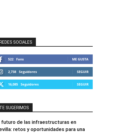
REDES SOCIALES
522
Fans
ME GUSTA
2,738
Seguidores
SEGUIR
16,085
Seguidores
SEGUIR
TE SUGERIMOS
l futuro de las infraestructuras en
evilla: retos y oportunidades para una