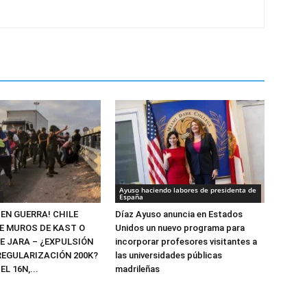
Ayuso haciendo labores de presidenta de
España
 EN GUERRA! CHILE
Díaz Ayuso anuncia en Estados
RE MUROS DE KAST O
Unidos un nuevo programa para
E JARA – ¿EXPULSIÓN
incorporar profesores visitantes a
REGULARIZACIÓN 200K?
las universidades públicas
EL 16N,...
madrileñas