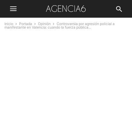
Inicio
Portada
Opinión
Controversia por agresión policial a
manifestante en Valencia: cuando la fuerza pública...