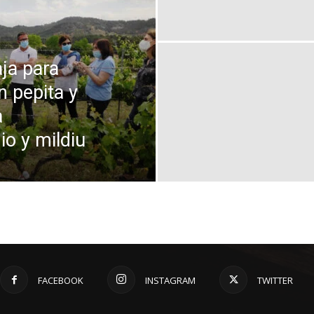
ja para
n pepita y
a
o y mildiu
FACEBOOK
INSTAGRAM
TWITTER