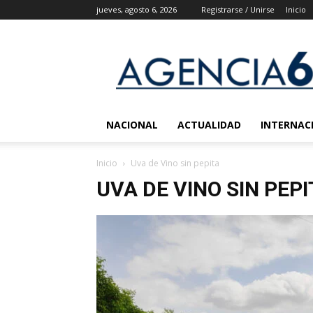
jueves, agosto 6, 2026
Registrarse / Unirse
Inicio
Agencia
6
Noticias
NACIONAL
ACTUALIDAD
INTERNAC
Inicio
Uva de Vino sin pepita
UVA DE VINO SIN PEPI