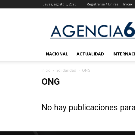
jueves, agosto 6, 2026
Registrarse / Unirse
Inicio
Agencia
6
Noticias
NACIONAL
ACTUALIDAD
INTERNAC
Inicio
Solidaridad
ONG
ONG
No hay publicaciones par