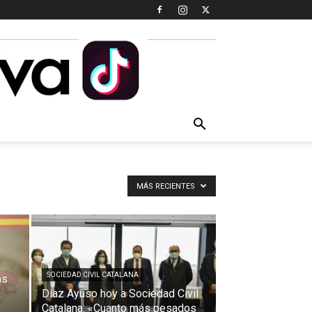
MÁS RECIENTES
SOCIEDAD CIVIL CATALANA
as
a
Díaz Ayuso hoy a Sociedad Civil
Catalana: «Cuanto más pesados