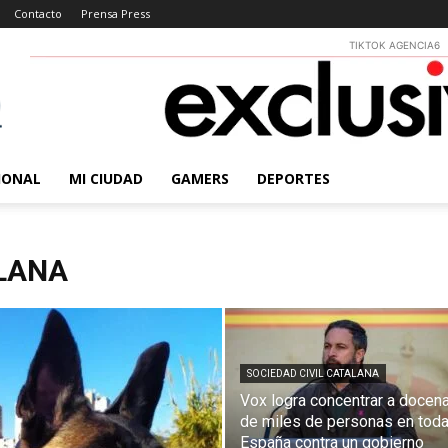
Contacto
Prensa Press
TIKTOK AGENCIA6
IONAL
MI CIUDAD
GAMERS
DEPORTES
ALANA
SOCIEDAD CIVIL CATALANA
Vox logra concentrar a docen
de miles de personas en tod
España contra un gobierno