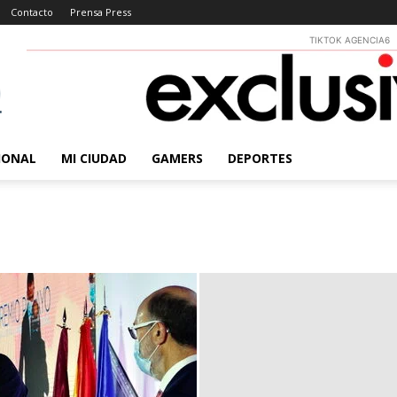
Contacto
Prensa Press
TIKTOK AGENCIA6
IONAL
MI CIUDAD
GAMERS
DEPORTES