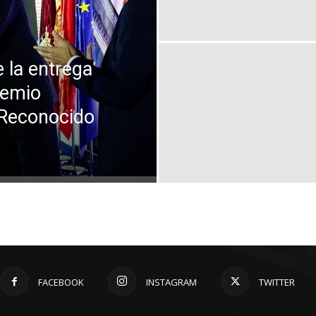
 la entrega
remio
 Reconocido
FACEBOOK
INSTAGRAM
TWITTER