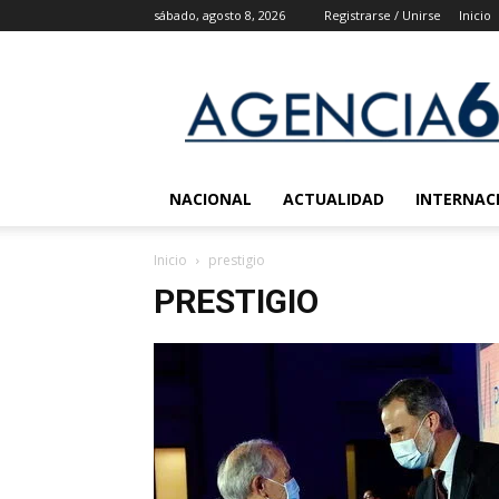
sábado, agosto 8, 2026
Registrarse / Unirse
Inicio
Agencia
6
Noticias
NACIONAL
ACTUALIDAD
INTERNAC
Inicio
prestigio
PRESTIGIO