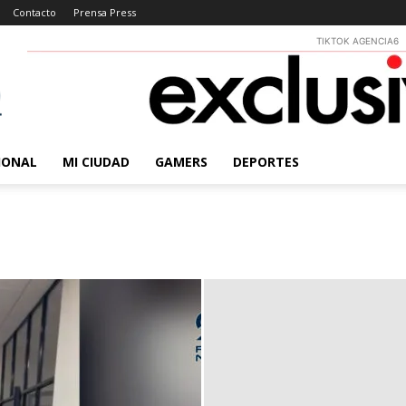
Contacto
Prensa Press
TIKTOK AGENCIA6
IONAL
MI CIUDAD
GAMERS
DEPORTES