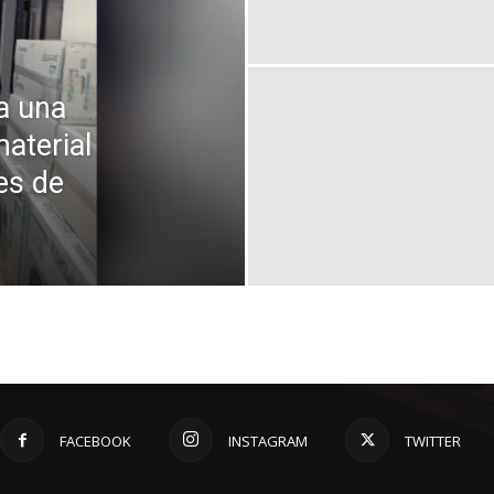
 a una
aterial
es de
FACEBOOK
INSTAGRAM
TWITTER