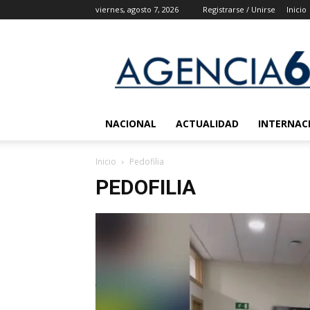
viernes, agosto 7, 2026
Registrarse / Unirse
Inicio
Agencia
6
Noticias
NACIONAL
ACTUALIDAD
INTERNAC
Inicio
Pedofilia
PEDOFILIA