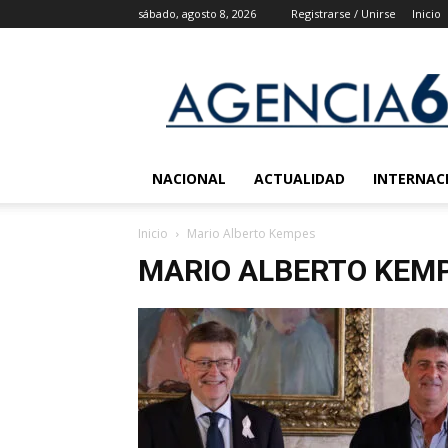
sábado, agosto 8, 2026
Registrarse / Unirse
Inicio
Agencia
6
Noticias
NACIONAL
ACTUALIDAD
INTERNAC
Inicio
Mario Alberto Kempes
MARIO ALBERTO KEM