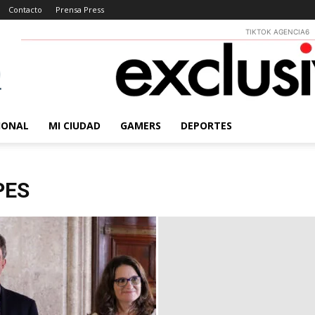
Contacto
Prensa Press
TIKTOK AGENCIA6
IONAL
MI CIUDAD
GAMERS
DEPORTES
PES