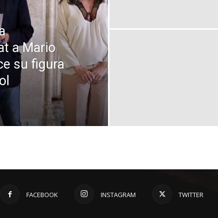
a
at a Mario
e su figura
ol
FACEBOOK
INSTAGRAM
TWITTER