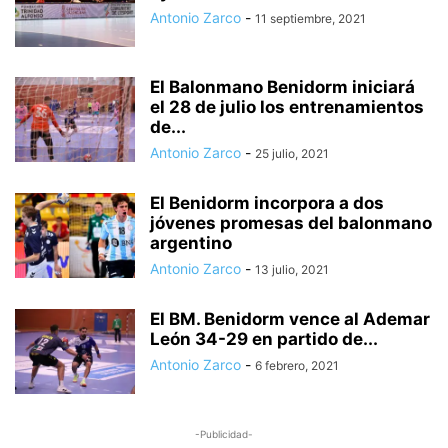
Antonio Zarco
-
11 septiembre, 2021
AGRESIÓN A PAREJA HOMOSEXUAL
AGRESIÓN SEXUAL
AGRESIONES
AGRICULTURA
AGRICULTURA Y PESCA
AGRUPACIÓN DE TRÁFICO DE LA GUARDIA CIVIL
El Balonmano Benidorm iniciará
AGUA A PRECIOS IMPOSIBLES
el 28 de julio los entrenamientos
AGUA DESLADA
AGUA EN LA LUNA
de...
AGUAS MANANTIALES
AGUAS RESIDUALES
AHORRO
Antonio Zarco
-
25 julio, 2021
AHORRO DEL AGUA
AHORRO ENERGÉTICO
ALARMA SOCIAL
ALBACETE
El Benidorm incorpora a dos
jóvenes promesas del balonmano
argentino
Antonio Zarco
-
13 julio, 2021
El BM. Benidorm vence al Ademar
León 34-29 en partido de...
Antonio Zarco
-
6 febrero, 2021
-Publicidad-