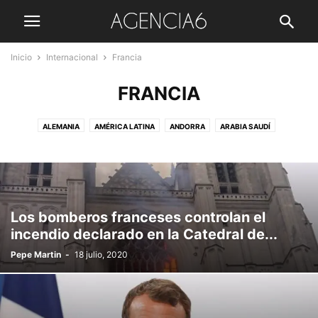
Inicio
Internacional
Francia
FRANCIA
ALEMANIA
AMÉRICA LATINA
ANDORRA
ARABIA SAUDÍ
ARGENTINA
BÉLGICA
BOLIVIA
CANADÁ
CHINA
COLOMBIA
EEUU
EUROPA
FRANCIA
GRECIA
GUATEMALA
HOLANDA
IRAN /IRAK
ISRAEL
ITALIA
MARRUECOS
MEXICO
REINO UNIDO
RUSIA
SUDÁFRICA
VENEZUELA
ZAGREB
Los bomberos franceses controlan el
incendio declarado en la Catedral de...
Pepe Martin
-
18 julio, 2020