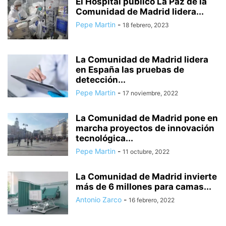
El Hospital público La Paz de la
AGENDA ALICANTE FUTURA
AGENDA ELECTRÓNICA
AGENDA ESPAÑA
Comunidad de Madrid lidera...
AGENDA VACACIONAL
AGENTES ESPECIALIZADOS
Pepe Martin
-
18 febrero, 2023
AGRESIÓN A PAREJA HOMOSEXUAL
AGRESIÓN SEXUAL
AGRESIONES
AGRICULTURA
AGRICULTURA Y PESCA
AGRUPACIÓN DE TRÁFICO DE LA GUARDIA CIVIL
La Comunidad de Madrid lidera
AGUA A PRECIOS IMPOSIBLES
AGUA DESLADA
AGUA EN LA LUNA
en España las pruebas de
detección...
AGUAS MANANTIALES
AGUAS RESIDUALES
AHORRO
Pepe Martin
-
17 noviembre, 2022
AHORRO DEL AGUA
AHORRO ENERGÉTICO
ALARMA SOCIAL
ALBACETE
La Comunidad de Madrid pone en
marcha proyectos de innovación
tecnológica...
Pepe Martin
-
11 octubre, 2022
La Comunidad de Madrid invierte
más de 6 millones para camas...
Antonio Zarco
-
16 febrero, 2022