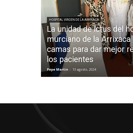
HOSPITAL VIRGEN DE LA ARRIXACA
La unidad de ictus del ho
murciano de la Arrixaca
camas para dar mejor r
los pacientes
Pepe Martin
-
13 agosto, 2024