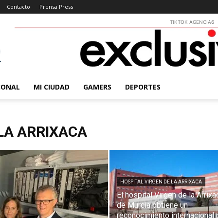
Contacto
Prensa Press
TIKTOK AGENCIA6
IONAL
MI CIUDAD
GAMERS
DEPORTES
LA ARRIXACA
HOSPITAL VIRGEN DE LA ARRIXACA
El hospital Virgen de la Arrixa
de Murcia obtiene un
reconocimiento internacional 