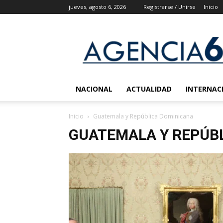
jueves, agosto 6, 2026
Registrarse / Unirse
Inicio
Agencia
6
Noticias
NACIONAL
ACTUALIDAD
INTERNAC
Inicio
Guatemala y República Dominicana
GUATEMALA Y REPÚB