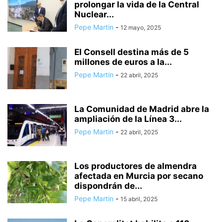
prolongar la vida de la Central
AGRESIÓN A PAREJA HOMOSEXUAL
Nuclear...
AGRESIÓN SEXUAL
AGRESIONES
AGRICULTURA
AGRICULTURA Y PESCA
Pepe Martin
-
12 mayo, 2025
AGRUPACIÓN DE TRÁFICO DE LA GUARDIA CIVIL
El Consell destina más de 5
AGUA A PRECIOS IMPOSIBLES
AGUA DESLADA
AGUA EN LA LUNA
millones de euros a la...
AGUAS MANANTIALES
AGUAS RESIDUALES
AHORRO
Pepe Martin
-
22 abril, 2025
AHORRO DEL AGUA
AHORRO ENERGÉTICO
ALARMA SOCIAL
ALBACETE
La Comunidad de Madrid abre la
ampliación de la Línea 3...
Pepe Martin
-
22 abril, 2025
Los productores de almendra
afectada en Murcia por secano
dispondrán de...
Pepe Martin
-
15 abril, 2025