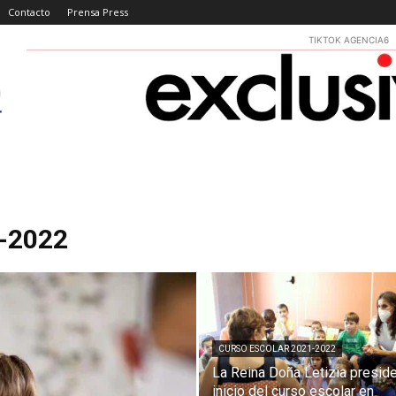
Contacto
Prensa Press
TIKTOK AGENCIA6
-2022
CURSO ESCOLAR 2021-2022
La Reina Doña Letizia preside
inicio del curso escolar en