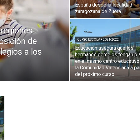
España desde la localidad
zaragozana de Zuera
 regiones
osición de
CURSO ESCOLAR 2021-2022
Educación asegura que los
legios a los
hermanos gemelos tengan pl
en el mismo centro educativo
la Comunidad Valenciana a par
del próximo curso