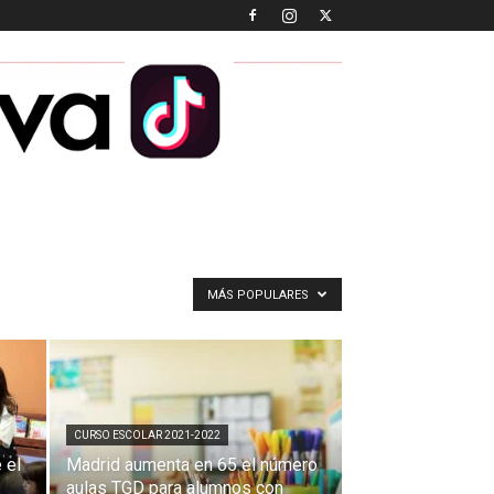
MÁS POPULARES
CURSO ESCOLAR 2021-2022
 el
Madrid aumenta en 65 el número
aulas TGD para alumnos con