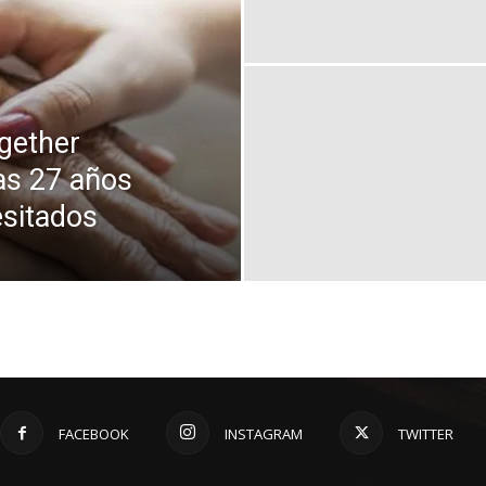
gether
ras 27 años
esitados
FACEBOOK
INSTAGRAM
TWITTER