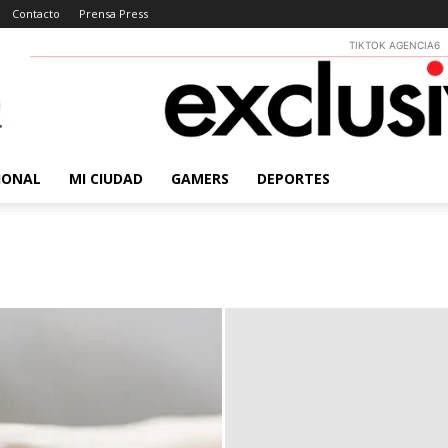
Contacto
Prensa Press
TIKTOK AGENCIA6
IONAL
MI CIUDAD
GAMERS
DEPORTES