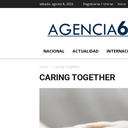
sábado, agosto 8, 2026
Registrarse / Unirse
Inicio
Agencia
6
Noticias
NACIONAL
ACTUALIDAD
INTERNAC
Inicio
Caring Together
CARING TOGETHER